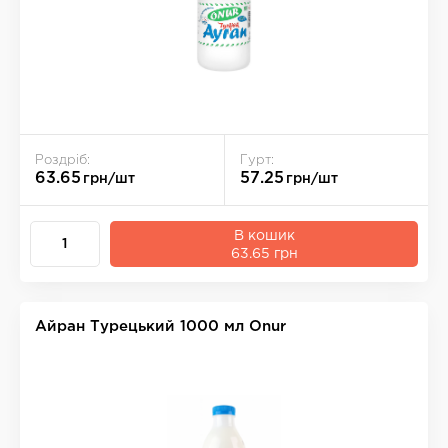
Роздріб:
Гурт:
63.65
57.25
грн/шт
грн/шт
В кошик
63.65 грн
Айран Турецький 1000 мл Onur