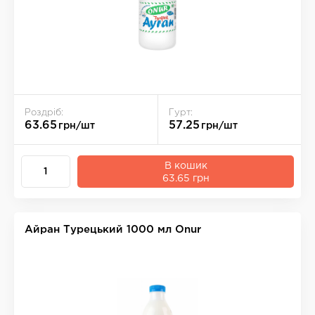
Роздріб:
Гурт:
63.65
57.25
грн/шт
грн/шт
В кошик
63.65 грн
Айран Турецький 1000 мл Onur