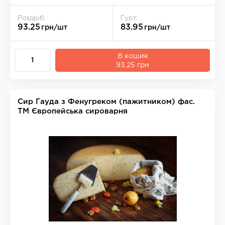
Роздріб:
Гурт:
93.25
83.95
грн/шт
грн/шт
В кошик
93.25 грн
Сир Гауда з Фенугреком (пажитником) фас.
ТМ Європейська сироварня