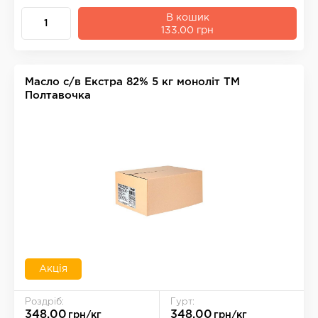
В кошик
133.00 грн
Масло с/в Екстра 82% 5 кг моноліт ТМ
Полтавочка
Акція
Роздріб:
Гурт:
348.00
348.00
грн/кг
грн/кг