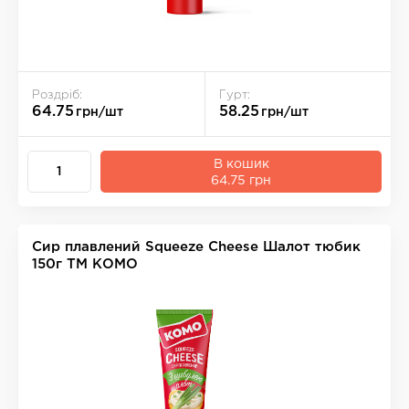
Роздріб:
Гурт:
64.75
58.25
грн/шт
грн/шт
В кошик
64.75 грн
Сир плавлений Squeeze Cheese Шалот тюбик
150г ТМ КОМО