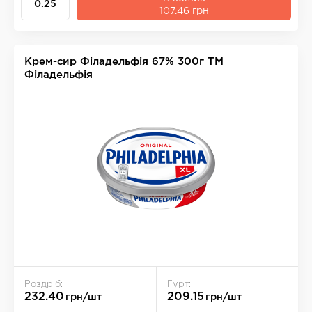
107.46 грн
Крем-сир Фiладельфiя 67% 300г ТМ
Філадельфія
Роздріб:
Гурт:
232.40
209.15
грн/шт
грн/шт