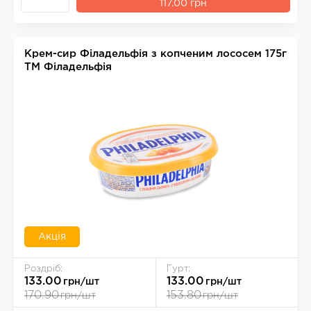
117.00 грн
Крем-сир Фiладельфiя з копченим лососем 175г
ТМ Філадельфія
Акція
Роздріб:
Гурт:
133.00
133.00
грн/шт
грн/шт
170.90
153.80
грн/шт
грн/шт