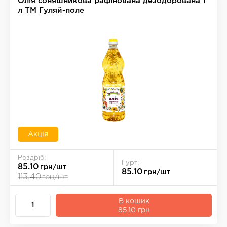
Олія соняшникова рафінована дезодорована 1
л ТМ Гуляй-поле
Акція
Роздріб:
Гурт:
85.10
грн/шт
85.10
грн/шт
113.40
грн/шт
В кошик
85.10 грн