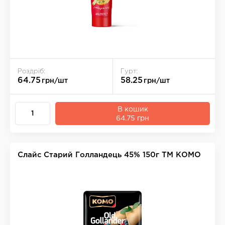
Роздріб:
Гурт:
64.75
58.25
грн/шт
грн/шт
В кошик
64.75 грн
Слайс Старий Голландець 45% 150г ТМ КОМО