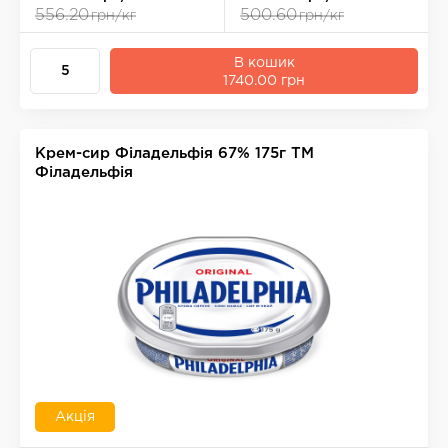
556.20
500.60
грн/кг
грн/кг
В кошик
1740.00 грн
Крем-сир Фiладельфiя 67% 175г ТМ
Філадельфія
Акція