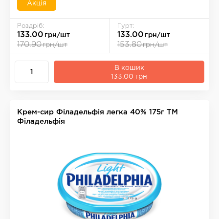
Акція
Роздріб:
Гурт:
133.00
133.00
грн/шт
грн/шт
170.90
153.80
грн/шт
грн/шт
В кошик
133.00 грн
Крем-сир Фiладельфiя легка 40% 175г ТМ
Філадельфія