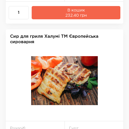
В кошик
232.40 грн
Сир для гриля Халумі ТМ Європейська
сироварня
Роздріб:
Гурт: