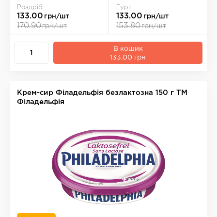
Роздріб:
Гурт:
133.00
133.00
грн/шт
грн/шт
170.90
153.80
грн/шт
грн/шт
В кошик
133.00 грн
Крем-сир Фiладельфiя безлактозна 150 г ТМ
Філадельфія