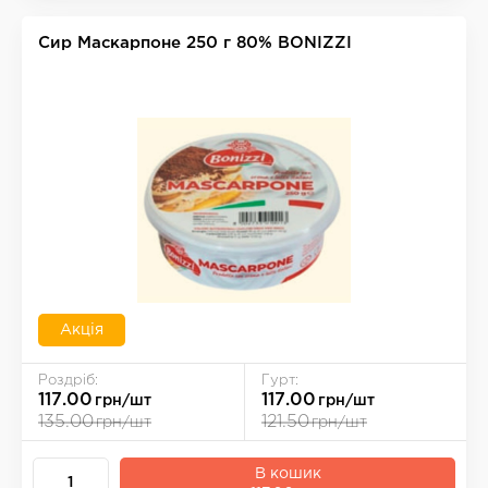
Сир Маскарпоне 250 г 80% BONIZZI
Акція
Роздріб:
Гурт:
117.00
117.00
грн/шт
грн/шт
135.00
121.50
грн/шт
грн/шт
В кошик