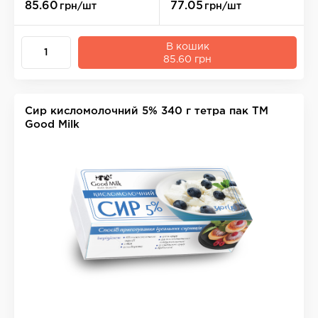
85.60
77.05
грн/шт
грн/шт
В кошик
85.60 грн
Сир кисломолочний 5% 340 г тетра пак ТМ
Good Milk