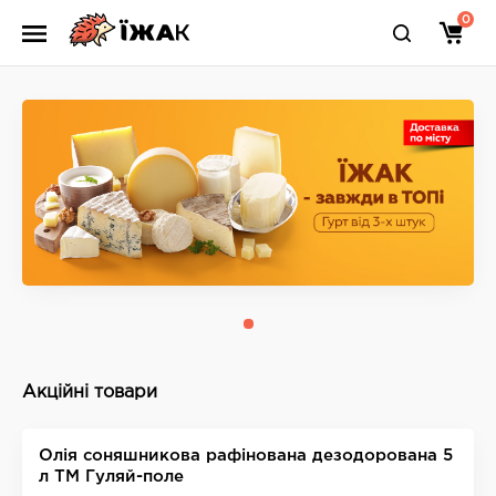
0
Їжак Кривий Ріг
Акційні товари
Олія соняшникова рафінована дезодорована 5
л ТМ Гуляй-поле