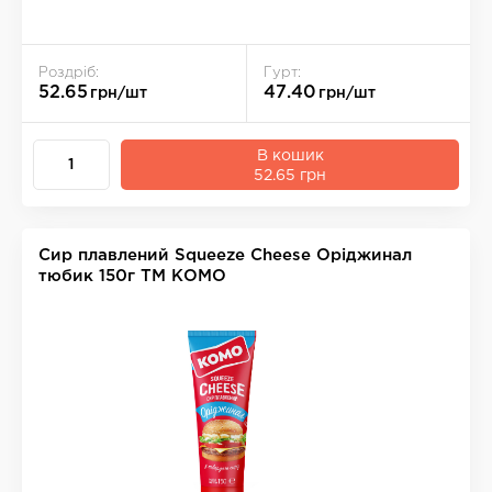
Роздріб:
Гурт:
52.65
47.40
грн/шт
грн/шт
В кошик
52.65 грн
Сир плавлений Squeeze Cheese Оріджинал
тюбик 150г ТМ КОМО