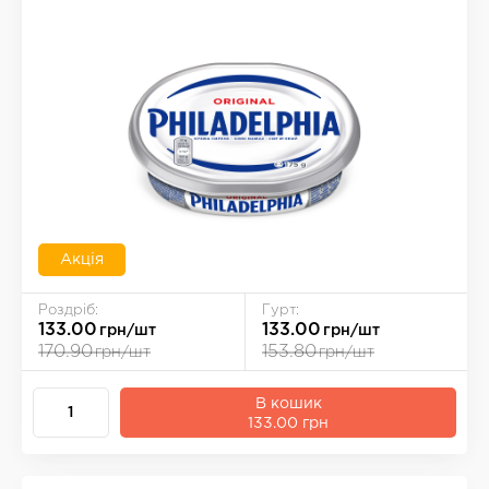
Акція
Роздріб:
Гурт:
133.00
133.00
грн/шт
грн/шт
170.90
153.80
грн/шт
грн/шт
В кошик
133.00 грн