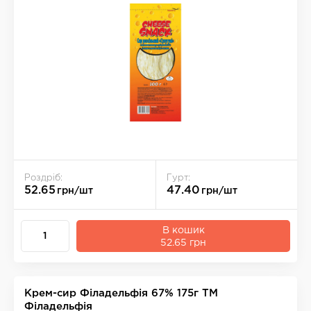
Роздріб:
Гурт:
52.65
47.40
грн/шт
грн/шт
В кошик
52.65 грн
Крем-сир Фiладельфiя 67% 175г ТМ
Філадельфія