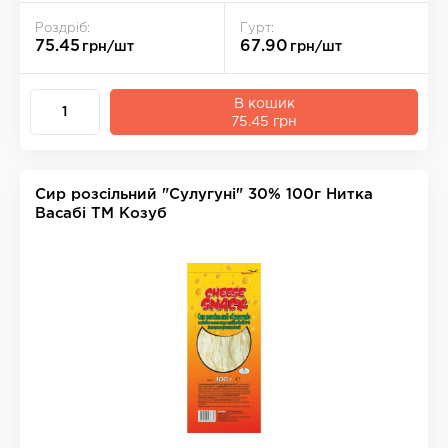
Роздріб:
Гурт:
75.45
67.90
грн/шт
грн/шт
В кошик
75.45 грн
Сир розсільний "Сулугуні" 30% 100г Нитка
Васабі ТМ Козуб