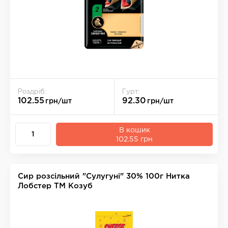
Роздріб:
Гурт:
102.55
92.30
грн/шт
грн/шт
В кошик
102.55 грн
Сир розсільний "Сулугуні" 30% 100г Нитка
Лобстер ТМ Козуб