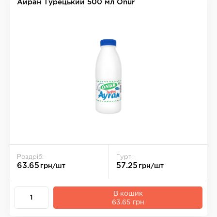
Айран Турецький 500 мл Onur
Роздріб:
Гурт:
63.65
57.25
грн/шт
грн/шт
В кошик
63.65 грн