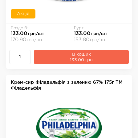
Акція
Роздріб:
Гурт:
133.00
133.00
грн/шт
грн/шт
170.90
153.80
грн/шт
грн/шт
В кошик
133.00 грн
Крем-сир Фiладельфiя з зеленню 67% 175г ТМ
Філадельфія