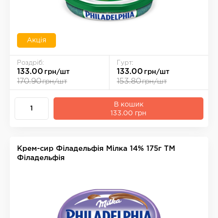
Акція
Роздріб:
Гурт:
133.00
133.00
грн/шт
грн/шт
170.90
153.80
грн/шт
грн/шт
В кошик
133.00 грн
Крем-сир Фiладельфiя Мiлка 14% 175г ТМ
Філадельфія