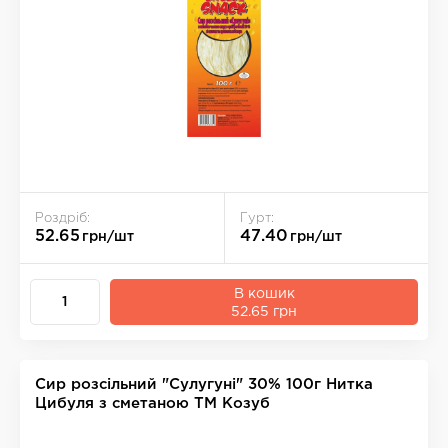
Роздріб:
Гурт:
52.65
47.40
грн/шт
грн/шт
В кошик
52.65 грн
Сир розсільний "Сулугуні" 30% 100г Нитка
Цибуля з сметаною ТМ Козуб