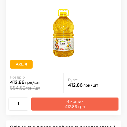
Акція
Роздріб:
Гурт:
412.86
грн/шт
412.86
грн/шт
554.82
грн/шт
В кошик
412.86 грн