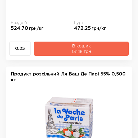
Роздріб:
Гурт:
524.70
472.25
грн/кг
грн/кг
В кошик
131.18 грн
Продукт розсільний Ля Ваш Де Парі 55% 0,500
кг