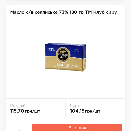
Масло с/в селянське 73% 180 гр ТМ Клуб сиру
Роздріб:
Гурт:
115.70
104.15
грн/шт
грн/шт
В кошик