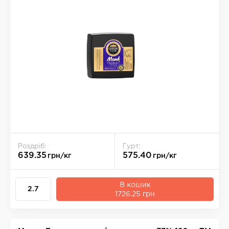
Роздріб:
Гурт:
639.35
575.40
грн/кг
грн/кг
В кошик
1726.25 грн