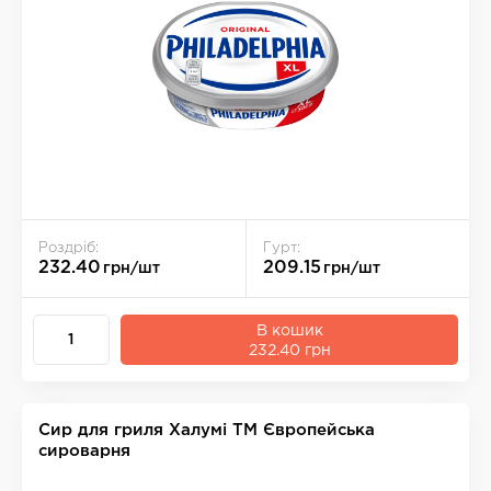
Роздріб:
Гурт:
232.40
209.15
грн/шт
грн/шт
В кошик
232.40 грн
Сир для гриля Халумі ТМ Європейська
сироварня