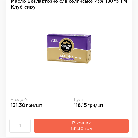
Масло Безлактозне с/в селянське 73% 180гр ТМ
Клуб сиру
Роздріб:
Гурт:
131.30
118.15
грн/шт
грн/шт
В кошик
131.30 грн