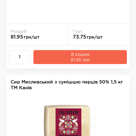
Роздріб:
Гурт:
81.95
73.75
грн/шт
грн/шт
В кошик
81.95 грн
Сир Мисливський з сумішшю перців 50% 1,5 кг
ТМ Канів