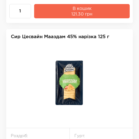
В кошик
121.30 грн
Сир Цесвайн Мааздам 45% нарізка 125 г
Роздріб:
Гурт: