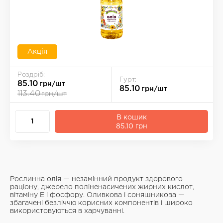
Акція
Роздріб:
Гурт:
85.10
грн/шт
85.10
грн/шт
113.40
грн/шт
В кошик
85.10 грн
Рослинна олія — незамінний продукт здорового
раціону, джерело поліненасичених жирних кислот,
вітаміну Е і фосфору. Оливкова і соняшникова —
збагачені безліччю корисних компонентів і широко
використовуються в харчуванні.