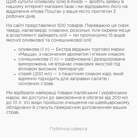
Щоб купити оливкову олію в Києві — зробіть заявку в
нашому інтернет-магазині Їжак і ми відправимо його на
відділення «Нова Пошта» у ваше місто протягом 3
робочих днів.
На сайті представлено 500 товарів. Переважно це сири:
тверді, напівтверді, плавлені, розсільні. Але окреме місце
в асортименті займають олії — ми пропонуємо 15 видів
якісної оливкової та соняшникової олії:
оливкова (1 л) — Екстра вірджин торгової марки
«Мацца», з насиченим ароматом і м’яким смаком;
соняшникова (1 л) — рафінована і дезодорована
виморожена, не втрачає смакових якостей під
впливом високих температур;
спрей (200 мл) — з пікантним смаком карі, який
відмінно підходить для заправки салатів і
основних страв.
Ми відібрали найкращі товари італійських і українських
марок, які доступні до замовлення в обсягах від 200 мл
до 10 л. Усі види пройшли очищення на швейцарському
обладнанні й стануть прекрасним доповненням ваших
страв.
Публічна оферта