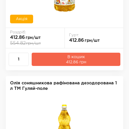
Акція
Роздріб:
Гурт:
412.86
грн/шт
412.86
грн/шт
554.82
грн/шт
В кошик
412.86 грн
Олія соняшникова рафінована дезодорована 1
л ТМ Гуляй-поле