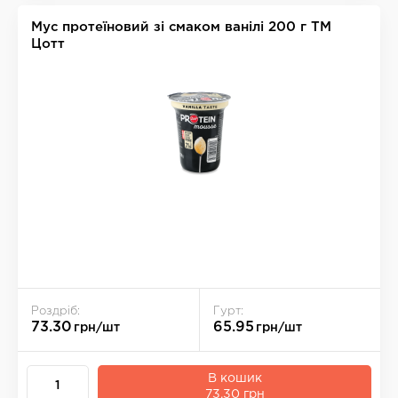
Мус протеїновий зі смаком ванілі 200 г ТМ
Цотт
Роздріб:
Гурт:
73.30
65.95
грн/шт
грн/шт
В кошик
73.30 грн