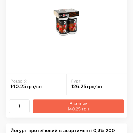
Роздріб:
Гурт:
140.25
126.25
грн/шт
грн/шт
В кошик
140.25 грн
Йогурт протеїновий в асортименті 0,3% 200 г