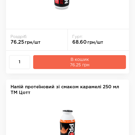
Роздріб:
Гурт:
76.25
68.60
грн/шт
грн/шт
В кошик
76.25 грн
Напій протеїновий зі смаком карамелі 250 мл
ТМ Цотт