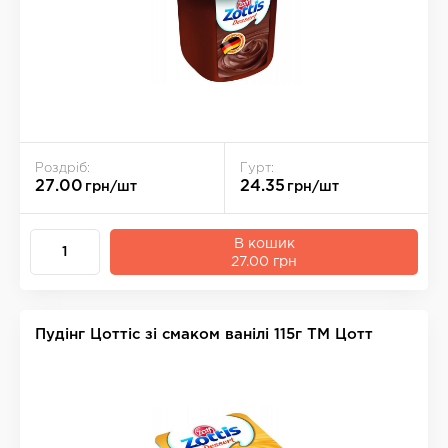
Роздріб:
Гурт:
27.00
24.35
грн/шт
грн/шт
В кошик
27.00 грн
Пудінг Цоттіс зі смаком ванілі 115г ТМ Цотт