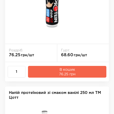
Роздріб:
Гурт:
76.25
68.60
грн/шт
грн/шт
В кошик
76.25 грн
Напій протеїновий зі смаком ванілі 250 мл ТМ
Цотт