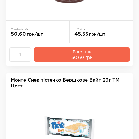
Роздріб:
Гурт:
50.60
45.55
грн/шт
грн/шт
В кошик
50.60 грн
Монте Снек тістечко Вершкове Вайт 29г ТМ
Цотт