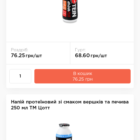
Роздріб:
Гурт:
76.25
68.60
грн/шт
грн/шт
В кошик
76.25 грн
Напій протеїновий зі смаком вершків та печива
250 мл ТМ Цотт