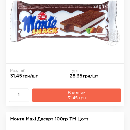
Роздріб:
Гурт:
31.45
28.35
грн/шт
грн/шт
В кошик
31.45 грн
Монте Maxi Десерт 100гр ТМ Цотт