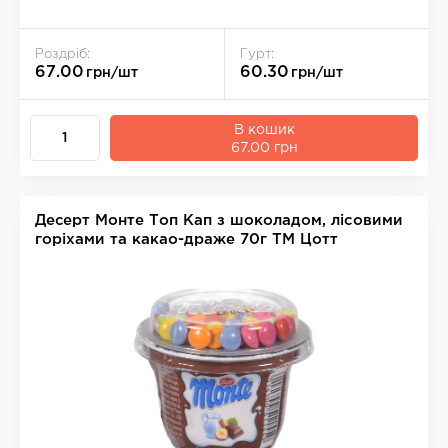
Роздріб:
Гурт:
67.00
60.30
грн/шт
грн/шт
В кошик
67.00 грн
Десерт Монте Топ Кап з шоколадом, лicовими
горіхами та какао-драже 70г ТМ Цотт