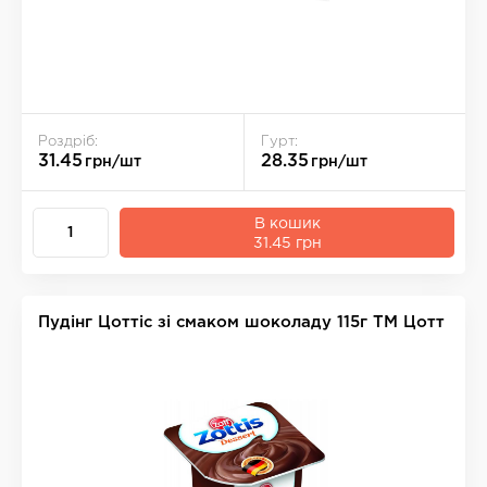
Роздріб:
Гурт:
31.45
28.35
грн/шт
грн/шт
В кошик
31.45 грн
Пудінг Цоттіс зі смаком шоколаду 115г ТМ Цотт