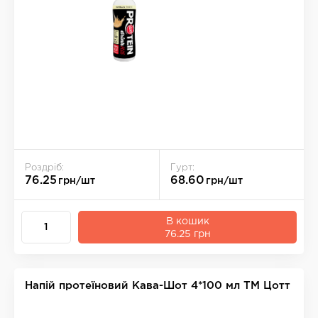
Роздріб:
Гурт:
76.25
68.60
грн/шт
грн/шт
В кошик
76.25 грн
Напій протеїновий Кава-Шот 4*100 мл ТМ Цотт