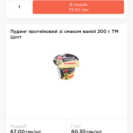
В кошик
73.30 грн
Пудинг протеїновий зі смаком ванілі 200 г ТМ
Цотт
Роздріб:
Гурт:
67.00
60.30
грн/шт
грн/шт