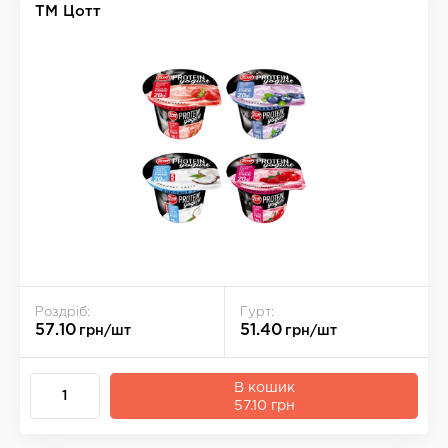
ТМ Цотт
Роздріб:
Гурт:
57.10
51.40
грн/шт
грн/шт
В кошик
57.10 грн