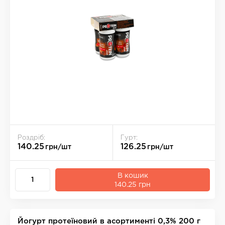
Роздріб:
Гурт:
140.25
126.25
грн/шт
грн/шт
В кошик
140.25 грн
Йогурт протеїновий в асортименті 0,3% 200 г