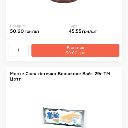
Роздріб:
Гурт:
50.60
45.55
грн/шт
грн/шт
В кошик
50.60 грн
Монте Снек тістечко Вершкове Вайт 29г ТМ
Цотт