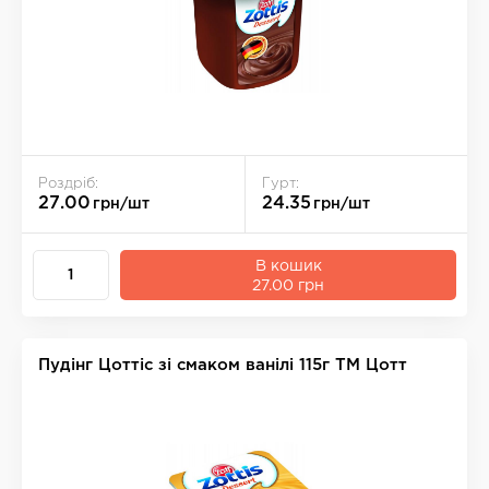
Роздріб:
Гурт:
27.00
24.35
грн/шт
грн/шт
В кошик
27.00 грн
Пудінг Цоттіс зі смаком ванілі 115г ТМ Цотт