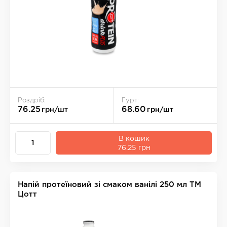
Роздріб:
Гурт:
76.25
68.60
грн/шт
грн/шт
В кошик
76.25 грн
Напій протеїновий зі смаком ванілі 250 мл ТМ
Цотт