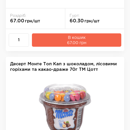
Роздріб:
Гурт:
67.00
60.30
грн/шт
грн/шт
В кошик
67.00 грн
Десерт Монте Топ Кап з шоколадом, лicовими
горіхами та какао-драже 70г ТМ Цотт