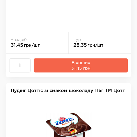
Роздріб:
Гурт:
31.45
28.35
грн/шт
грн/шт
В кошик
31.45 грн
Пудінг Цоттіс зі смаком шоколаду 115г ТМ Цотт