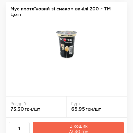
Мус протеїновий зі смаком ванілі 200 г ТМ
Цотт
Роздріб:
Гурт:
73.30
65.95
грн/шт
грн/шт
В кошик
73.30 грн