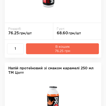
Роздріб:
Гурт:
76.25
68.60
грн/шт
грн/шт
В кошик
76.25 грн
Напій протеїновий зі смаком карамелі 250 мл
ТМ Цотт