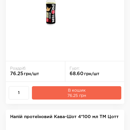
Роздріб:
Гурт:
76.25
68.60
грн/шт
грн/шт
В кошик
76.25 грн
Напій протеїновий Кава-Шот 4*100 мл ТМ Цотт