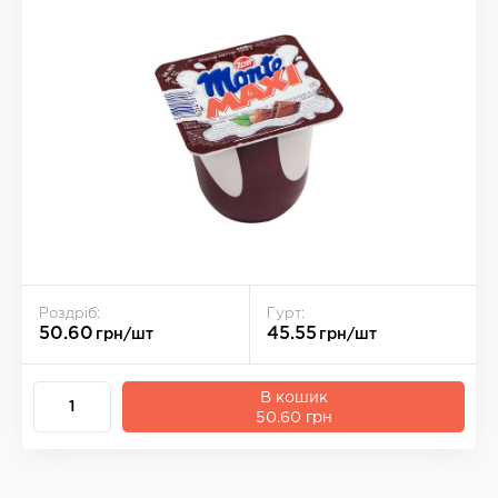
Роздріб:
Гурт:
50.60
45.55
грн/шт
грн/шт
В кошик
50.60 грн