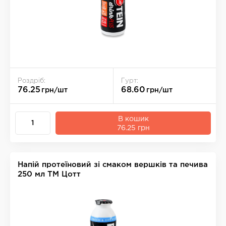
Роздріб:
Гурт:
76.25
68.60
грн/шт
грн/шт
В кошик
76.25 грн
Напій протеїновий зі смаком вершків та печива
250 мл ТМ Цотт