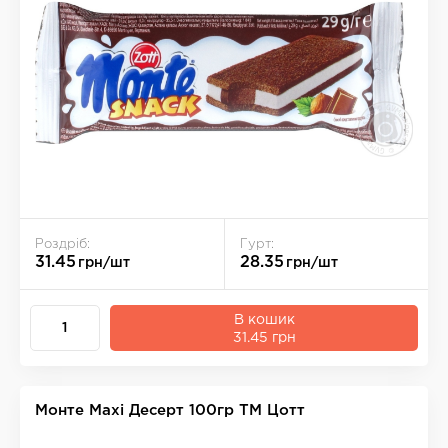
Роздріб:
Гурт:
31.45
28.35
грн/шт
грн/шт
В кошик
31.45 грн
Монте Maxi Десерт 100гр ТМ Цотт