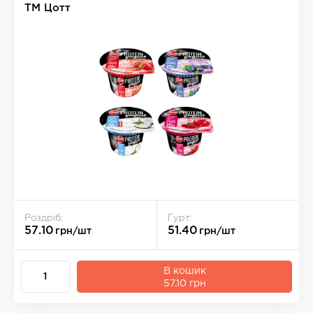
ТМ Цотт
Роздріб:
Гурт:
57.10
51.40
грн/шт
грн/шт
В кошик
57.10 грн