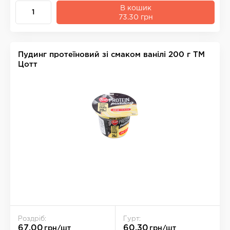
В кошик
73.30 грн
Пудинг протеїновий зі смаком ванілі 200 г ТМ
Цотт
Роздріб:
Гурт:
67.00
60.30
грн/шт
грн/шт