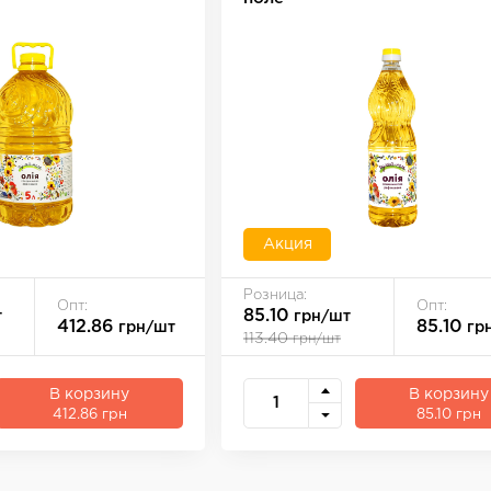
Акция
Розница:
Опт:
Опт:
85.10
т
грн/шт
412.86
85.10
грн/шт
гр
113.40
грн/шт
В корзину
В корзину
412.86 грн
85.10 грн