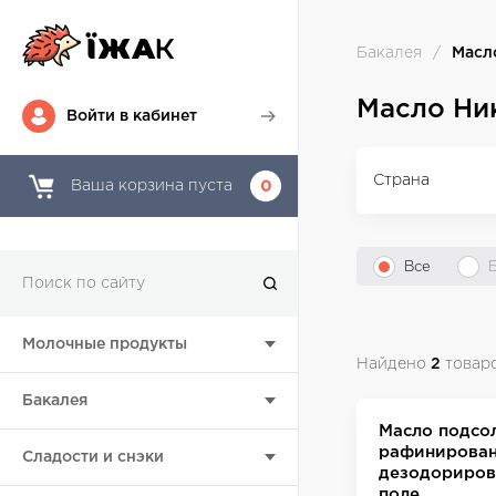
Бакалея
Масл
Масло Ни
Войти в кабинет
Страна
Ваша корзина пуста
0
Все
Молочные продукты
Найдено
2
товар
Бакалея
Масло подсо
рафинирова
Сладости и снэки
дезодорирова
поле