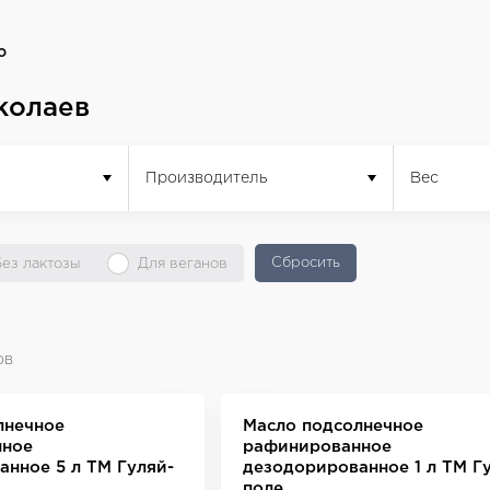
о
колаев
Производитель
Вес
Сбросить
Без лактозы
Для веганов
ов
лнечное
Масло подсолнечное
нное
рафинированное
нное 5 л ТМ Гуляй-
дезодорированное 1 л ТМ Г
поле