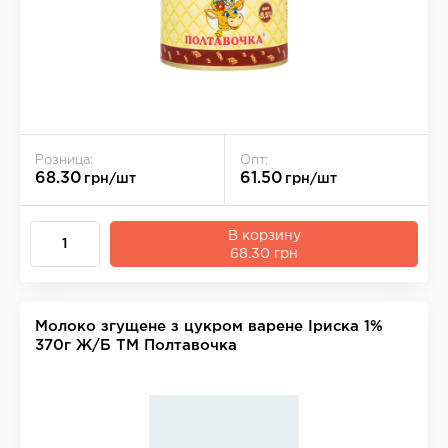
Розница:
Опт:
68.30
61.50
грн/шт
грн/шт
В корзину
68.30 грн
Молоко згущене з цукром варене Іриска 1%
370г Ж/Б ТМ Полтавочка