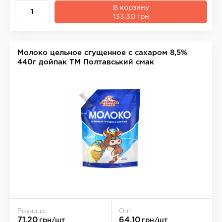
В корзину
133.30 грн
Молоко цельное сгущенное с сахаром 8,5%
440г дойпак ТМ Полтавський смак
Розница:
Опт:
71.20
64.10
грн/шт
грн/шт