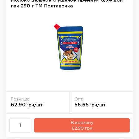
Молоко цельное сгущеное Премиум 8,5% дой-
пак 290 г ТМ Полтавочка
Розница:
Опт:
62.90
56.65
грн/шт
грн/шт
В корзину
62.90 грн